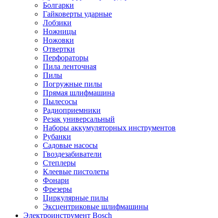
Болгарки
Гайковерты ударные
Лобзики
Ножницы
Ножовки
Отвертки
Перфораторы
Пила ленточная
Пилы
Погружные пилы
Прямая шлифмашина
Пылесосы
Радиоприемники
Резак универсальный
Наборы аккумуляторных инструментов
Рубанки
Садовые насосы
Гвоздезабиватели
Степлеры
Клеевые пистолеты
Фонари
Фрезеры
Циркулярные пилы
Эксцентриковые шлифмашины
Электроинструмент Bosch