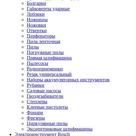
Болгарки
Гайковерты ударные
Лобзики
Ножницы
Ножовки
Отвертки
Перфораторы
Пила ленточная
Пилы
Погружные пилы
Прямая шлифмашина
Пылесосы
Радиоприемники
Резак универсальный
Наборы аккумуляторных инструментов
Рубанки
Садовые насосы
Гвоздезабиватели
Степлеры
Клеевые пистолеты
Фонари
Фрезеры
Циркулярные пилы
Эксцентриковые шлифмашины
Электроинструмент Bosch