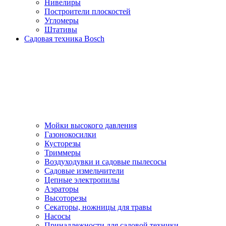
Нивелиры
Построители плоскостей
Угломеры
Штативы
Садовая техника Bosch
Мойки высокого давления
Газонокосилки
Кусторезы
Триммеры
Воздуходувки и садовые пылесосы
Садовые измельчители
Цепные электропилы
Аэраторы
Высоторезы
Секаторы, нoжницы для травы
Насосы
Принадлежности для садовой техники