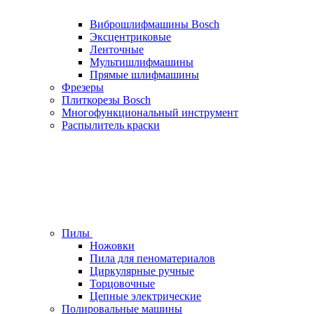
Виброшлифмашины Bosch
Эксцентриковые
Ленточные
Мультишлифмашины
Прямые шлифмашины
Фрезеры
Плиткорезы Bosch
Многофункциональный инструмент
Распылитель краски
Пилы
Ножовки
Пила для пеноматериалов
Циркулярные ручные
Торцовочные
Цепные электрические
Полировальные машины