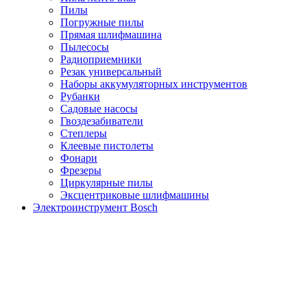
Пилы
Погружные пилы
Прямая шлифмашина
Пылесосы
Радиоприемники
Резак универсальный
Наборы аккумуляторных инструментов
Рубанки
Садовые насосы
Гвоздезабиватели
Степлеры
Клеевые пистолеты
Фонари
Фрезеры
Циркулярные пилы
Эксцентриковые шлифмашины
Электроинструмент Bosch