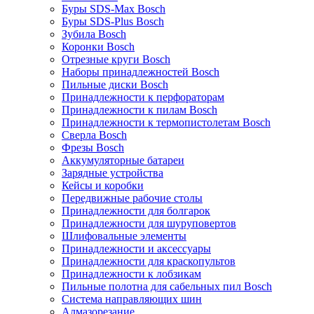
Буры SDS-Max Bosch
Буры SDS-Plus Bosch
Зубила Bosch
Коронки Bosch
Отрезные круги Bosch
Наборы принадлежностей Bosch
Пильные диски Bosch
Принадлежности к перфораторам
Принадлежности к пилам Bosch
Принадлежности к термопистолетам Bosch
Сверла Bosch
Фрезы Bosch
Аккумуляторные батареи
Зарядные устройства
Кейсы и коробки
Передвижные рабочие столы
Принадлежности для болгарок
Принадлежности для шуруповертов
Шлифовальные элементы
Принадлежности и аксессуары
Принадлежности для краскопультов
Принадлежности к лобзикам
Пильные полотна для сабельных пил Bosch
Система направляющих шин
Алмазорезание