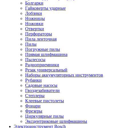
Болгарки
Гайковерты ударные
Лобзики
Ножницы
Ножовки
Отвертки
Перфораторы
Пила ленточная
Пилы
Погружные пилы
Прямая шлифмашина
Пылесосы
Радиоприемники
Резак универсальный
Наборы аккумуляторных инструментов
Рубанки
Садовые насосы
Гвоздезабиватели
Степлеры
Клеевые пистолеты
Фонари
Фрезеры
Циркулярные пилы
Эксцентриковые шлифмашины
Электроинструмент Bosch