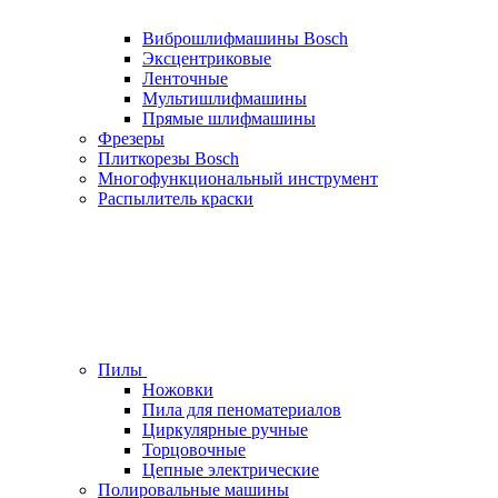
Виброшлифмашины Bosch
Эксцентриковые
Ленточные
Мультишлифмашины
Прямые шлифмашины
Фрезеры
Плиткорезы Bosch
Многофункциональный инструмент
Распылитель краски
Пилы
Ножовки
Пила для пеноматериалов
Циркулярные ручные
Торцовочные
Цепные электрические
Полировальные машины