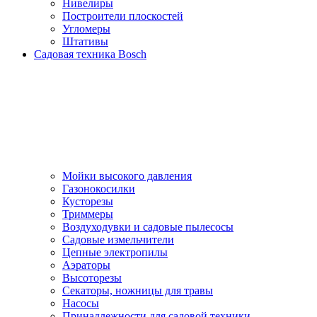
Нивелиры
Построители плоскостей
Угломеры
Штативы
Садовая техника Bosch
Мойки высокого давления
Газонокосилки
Кусторезы
Триммеры
Воздуходувки и садовые пылесосы
Садовые измельчители
Цепные электропилы
Аэраторы
Высоторезы
Секаторы, нoжницы для травы
Насосы
Принадлежности для садовой техники