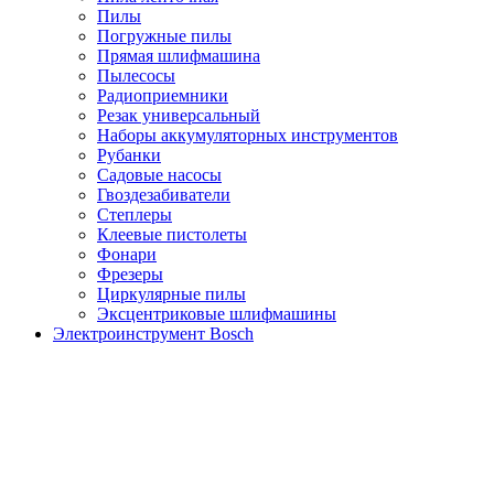
Пилы
Погружные пилы
Прямая шлифмашина
Пылесосы
Радиоприемники
Резак универсальный
Наборы аккумуляторных инструментов
Рубанки
Садовые насосы
Гвоздезабиватели
Степлеры
Клеевые пистолеты
Фонари
Фрезеры
Циркулярные пилы
Эксцентриковые шлифмашины
Электроинструмент Bosch