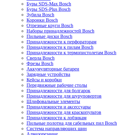
Буры SDS-Max Bosch
Буры SDS-Plus Bosch
Зубила Bosch
Коронки Bosch
Отрезные круги Bosch
Наборы принадлежностей Bosch
Пильные диски Bosch
Принадлежности к перфораторам
Принадлежности к пилам Bosch
Принадлежности к термопистолетам Bosch
Сверла Bosch
Фрезы Bosch
Аккумуляторные батареи
Зарядные устройства
Кейсы и коробки
Передвижные рабочие столы
Принадлежности для болгарок
Принадлежности для шуруповертов
Шлифовальные элементы
Принадлежности и аксессуары
Принадлежности для краскопультов
Принадлежности к лобзикам
Пильные полотна для сабельных пил Bosch
Система направляющих шин
Алмазорезание