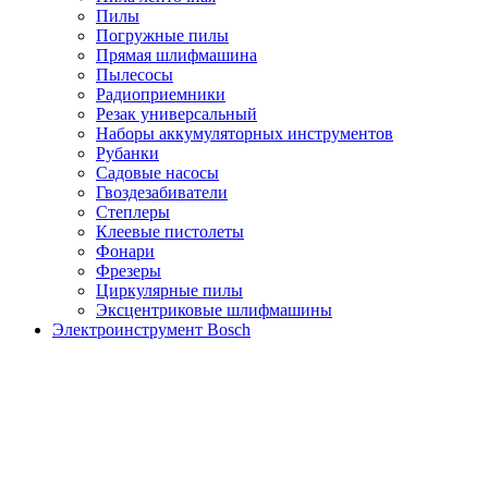
Пилы
Погружные пилы
Прямая шлифмашина
Пылесосы
Радиоприемники
Резак универсальный
Наборы аккумуляторных инструментов
Рубанки
Садовые насосы
Гвоздезабиватели
Степлеры
Клеевые пистолеты
Фонари
Фрезеры
Циркулярные пилы
Эксцентриковые шлифмашины
Электроинструмент Bosch