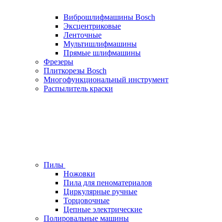
Виброшлифмашины Bosch
Эксцентриковые
Ленточные
Мультишлифмашины
Прямые шлифмашины
Фрезеры
Плиткорезы Bosch
Многофункциональный инструмент
Распылитель краски
Пилы
Ножовки
Пила для пеноматериалов
Циркулярные ручные
Торцовочные
Цепные электрические
Полировальные машины