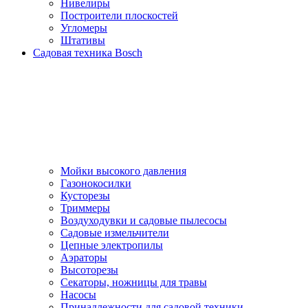
Нивелиры
Построители плоскостей
Угломеры
Штативы
Садовая техника Bosch
Мойки высокого давления
Газонокосилки
Кусторезы
Триммеры
Воздуходувки и садовые пылесосы
Садовые измельчители
Цепные электропилы
Аэраторы
Высоторезы
Секаторы, нoжницы для травы
Насосы
Принадлежности для садовой техники