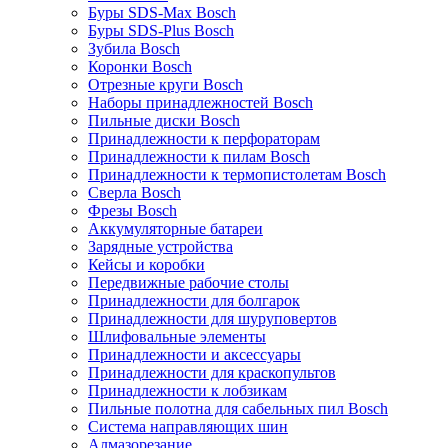
Буры SDS-Max Bosch
Буры SDS-Plus Bosch
Зубила Bosch
Коронки Bosch
Отрезные круги Bosch
Наборы принадлежностей Bosch
Пильные диски Bosch
Принадлежности к перфораторам
Принадлежности к пилам Bosch
Принадлежности к термопистолетам Bosch
Сверла Bosch
Фрезы Bosch
Аккумуляторные батареи
Зарядные устройства
Кейсы и коробки
Передвижные рабочие столы
Принадлежности для болгарок
Принадлежности для шуруповертов
Шлифовальные элементы
Принадлежности и аксессуары
Принадлежности для краскопультов
Принадлежности к лобзикам
Пильные полотна для сабельных пил Bosch
Система направляющих шин
Алмазорезание