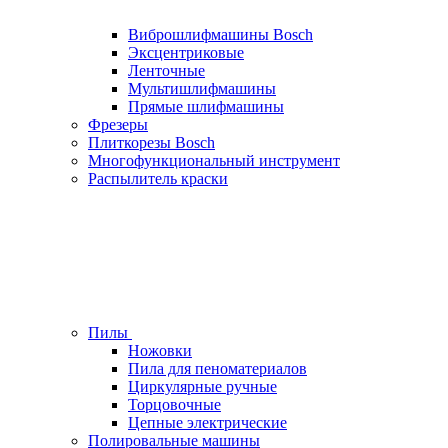
Виброшлифмашины Bosch
Эксцентриковые
Ленточные
Мультишлифмашины
Прямые шлифмашины
Фрезеры
Плиткорезы Bosch
Многофункциональный инструмент
Распылитель краски
Пилы
Ножовки
Пила для пеноматериалов
Циркулярные ручные
Торцовочные
Цепные электрические
Полировальные машины