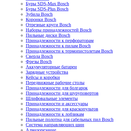
Буры SDS-Max Bosch
Буры SDS-Plus Bosch
Зубила Bosch
Коронки Bosch
Отрезные круги Bosch
Наборы принадлежностей Bosch
Пильные диски Bosch
Принадлежности к перфораторам
Принадлежности к пилам Bosch
Принадлежности к термопистолетам Bosch
Сверла Bosch
Фрезы Bosch
Аккумуляторные батареи
Зарядные устройства
Кейсы и коробки
Передвижные рабочие столы
Принадлежности для болгарок
Принадлежности для шуруповертов
Шлифовальные элементы
Принадлежности и аксессуары
Принадлежности для краскопультов
Принадлежности к лобзикам
Пильные полотна для сабельных пил Bosch
Система направляющих шин
Алмазорезание