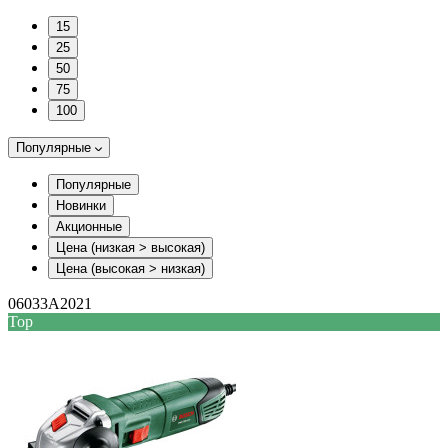
15
25
50
75
100
Популярные
Популярные
Новинки
Акционные
Цена (низкая > высокая)
Цена (высокая > низкая)
06033A2021
Top