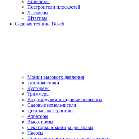
Нивелиры
Построители плоскостей
Угломеры
Штативы
Садовая техника Bosch
Мойки высокого давления
Газонокосилки
Кусторезы
Триммеры
Воздуходувки и садовые пылесосы
Садовые измельчители
Цепные электропилы
Аэраторы
Высоторезы
Секаторы, нoжницы для травы
Насосы
Принадлежности для садовой техники