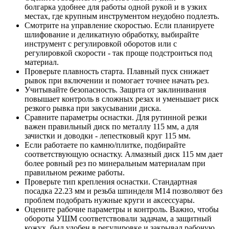
болгарка удобнее для работы одной рукой и в узких
местах, где крупным инструментом неудобно подлезть.
Смотрите на управление скоростью. Если планируете
шлифование и деликатную обработку, выбирайте
инструмент с регулировкой оборотов или с
регулировкой скорости - так проще подстроиться под
материал.
Проверьте плавность старта. Плавный пуск снижает
рывок при включении и помогает точнее начать рез.
Учитывайте безопасность. Защита от заклинивания
повышает контроль в сложных резах и уменьшает риск
резкого рывка при закусывании диска.
Сравните параметры оснастки. Для рутинной резки
важен правильный диск по металлу 115 мм, а для
зачистки и доводки - лепестковый круг 115 мм.
Если работаете по камню/плитке, подбирайте
соответствующую оснастку. Алмазный диск 115 мм дает
более ровный рез по минеральным материалам при
правильном режиме работы.
Проверьте тип крепления оснастки. Стандартная
посадка 22.23 мм и резьба шпинделя M14 позволяют без
проблем подобрать нужные круги и аксессуары.
Оцените рабочие параметры и контроль. Важно, чтобы
обороты УШМ соответствовали задачам, а защитный
кожух, был удобен в регулировке и закрывал рабочую