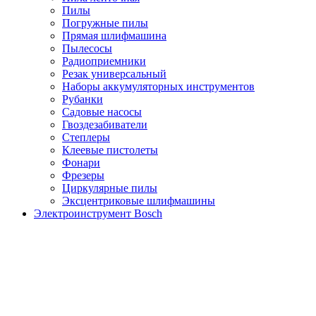
Пилы
Погружные пилы
Прямая шлифмашина
Пылесосы
Радиоприемники
Резак универсальный
Наборы аккумуляторных инструментов
Рубанки
Садовые насосы
Гвоздезабиватели
Степлеры
Клеевые пистолеты
Фонари
Фрезеры
Циркулярные пилы
Эксцентриковые шлифмашины
Электроинструмент Bosch