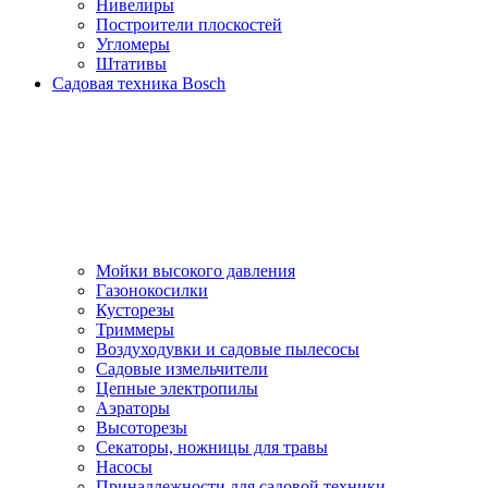
Нивелиры
Построители плоскостей
Угломеры
Штативы
Садовая техника Bosch
Мойки высокого давления
Газонокосилки
Кусторезы
Триммеры
Воздуходувки и садовые пылесосы
Садовые измельчители
Цепные электропилы
Аэраторы
Высоторезы
Секаторы, нoжницы для травы
Насосы
Принадлежности для садовой техники