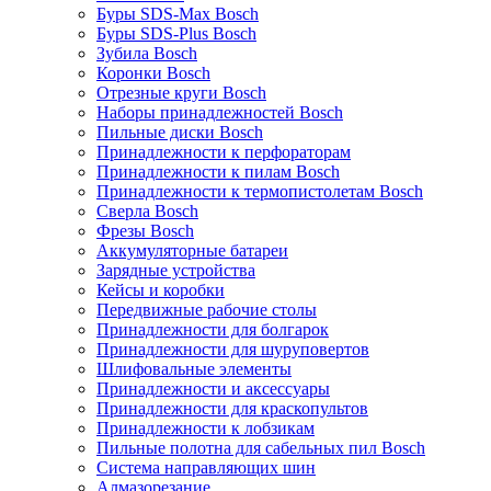
Буры SDS-Max Bosch
Буры SDS-Plus Bosch
Зубила Bosch
Коронки Bosch
Отрезные круги Bosch
Наборы принадлежностей Bosch
Пильные диски Bosch
Принадлежности к перфораторам
Принадлежности к пилам Bosch
Принадлежности к термопистолетам Bosch
Сверла Bosch
Фрезы Bosch
Аккумуляторные батареи
Зарядные устройства
Кейсы и коробки
Передвижные рабочие столы
Принадлежности для болгарок
Принадлежности для шуруповертов
Шлифовальные элементы
Принадлежности и аксессуары
Принадлежности для краскопультов
Принадлежности к лобзикам
Пильные полотна для сабельных пил Bosch
Система направляющих шин
Алмазорезание