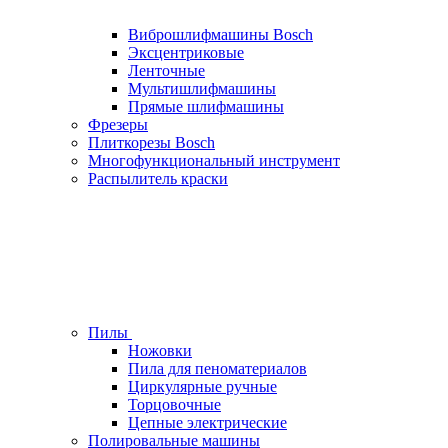
Виброшлифмашины Bosch
Эксцентриковые
Ленточные
Мультишлифмашины
Прямые шлифмашины
Фрезеры
Плиткорезы Bosch
Многофункциональный инструмент
Распылитель краски
Пилы
Ножовки
Пила для пеноматериалов
Циркулярные ручные
Торцовочные
Цепные электрические
Полировальные машины