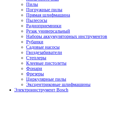
Пилы
Погружные пилы
Прямая шлифмашина
Пылесосы
Радиоприемники
Резак универсальный
Наборы аккумуляторных инструментов
Рубанки
Садовые насосы
Гвоздезабиватели
Степлеры
Клеевые пистолеты
Фонари
Фрезеры
Циркулярные пилы
Эксцентриковые шлифмашины
Электроинструмент Bosch