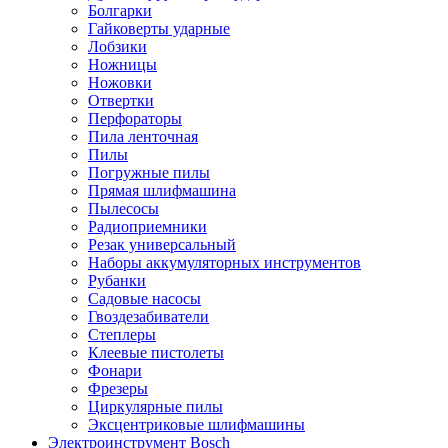
Болгарки
Гайковерты ударные
Лобзики
Ножницы
Ножовки
Отвертки
Перфораторы
Пила ленточная
Пилы
Погружные пилы
Прямая шлифмашина
Пылесосы
Радиоприемники
Резак универсальный
Наборы аккумуляторных инструментов
Рубанки
Садовые насосы
Гвоздезабиватели
Степлеры
Клеевые пистолеты
Фонари
Фрезеры
Циркулярные пилы
Эксцентриковые шлифмашины
Электроинструмент Bosch