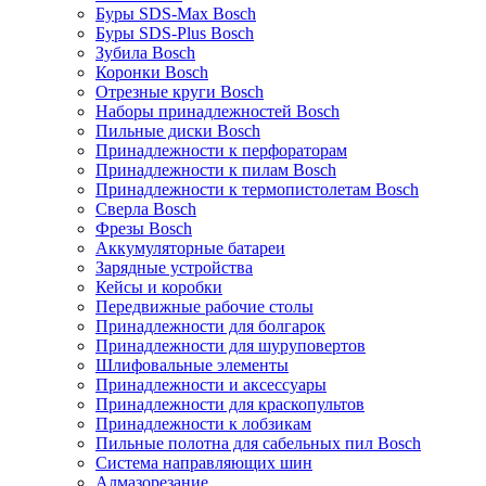
Буры SDS-Max Bosch
Буры SDS-Plus Bosch
Зубила Bosch
Коронки Bosch
Отрезные круги Bosch
Наборы принадлежностей Bosch
Пильные диски Bosch
Принадлежности к перфораторам
Принадлежности к пилам Bosch
Принадлежности к термопистолетам Bosch
Сверла Bosch
Фрезы Bosch
Аккумуляторные батареи
Зарядные устройства
Кейсы и коробки
Передвижные рабочие столы
Принадлежности для болгарок
Принадлежности для шуруповертов
Шлифовальные элементы
Принадлежности и аксессуары
Принадлежности для краскопультов
Принадлежности к лобзикам
Пильные полотна для сабельных пил Bosch
Система направляющих шин
Алмазорезание