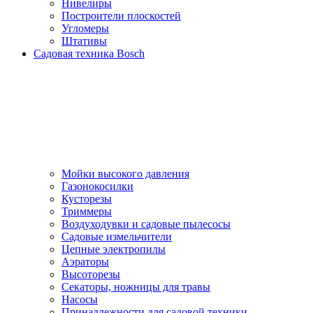
Нивелиры
Построители плоскостей
Угломеры
Штативы
Садовая техника Bosch
Мойки высокого давления
Газонокосилки
Кусторезы
Триммеры
Воздуходувки и садовые пылесосы
Садовые измельчители
Цепные электропилы
Аэраторы
Высоторезы
Секаторы, нoжницы для травы
Насосы
Принадлежности для садовой техники