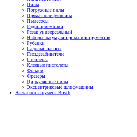
Пилы
Погружные пилы
Прямая шлифмашина
Пылесосы
Радиоприемники
Резак универсальный
Наборы аккумуляторных инструментов
Рубанки
Садовые насосы
Гвоздезабиватели
Степлеры
Клеевые пистолеты
Фонари
Фрезеры
Циркулярные пилы
Эксцентриковые шлифмашины
Электроинструмент Bosch