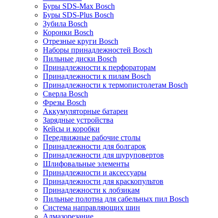
Буры SDS-Max Bosch
Буры SDS-Plus Bosch
Зубила Bosch
Коронки Bosch
Отрезные круги Bosch
Наборы принадлежностей Bosch
Пильные диски Bosch
Принадлежности к перфораторам
Принадлежности к пилам Bosch
Принадлежности к термопистолетам Bosch
Сверла Bosch
Фрезы Bosch
Аккумуляторные батареи
Зарядные устройства
Кейсы и коробки
Передвижные рабочие столы
Принадлежности для болгарок
Принадлежности для шуруповертов
Шлифовальные элементы
Принадлежности и аксессуары
Принадлежности для краскопультов
Принадлежности к лобзикам
Пильные полотна для сабельных пил Bosch
Система направляющих шин
Алмазорезание