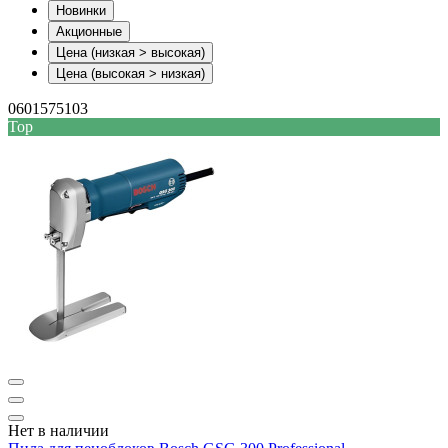
Новинки
Акционные
Цена (низкая > высокая)
Цена (высокая > низкая)
0601575103
Top
Нет в наличии