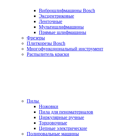
Виброшлифмашины Bosch
Эксцентриковые
Ленточные
Мультишлифмашины
Прямые шлифмашины
Фрезеры
Плиткорезы Bosch
Многофункциональный инструмент
Распылитель краски
Пилы
Ножовки
Пила для пеноматериалов
Циркулярные ручные
Торцовочные
Цепные электрические
Полировальные машины