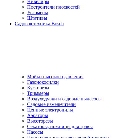
Нивелиры
Построители плоскостей
Угломеры
Штативы
Садовая техника Bosch
Мойки высокого давления
Газонокосилки
Кусторезы
Триммеры
Воздуходувки и садовые пылесосы
Садовые измельчители
Цепные электропилы
Аэраторы
Высоторезы
Секаторы, нoжницы для травы
Насосы
Принадлежности для садовой техники