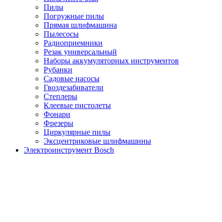
Пилы
Погружные пилы
Прямая шлифмашина
Пылесосы
Радиоприемники
Резак универсальный
Наборы аккумуляторных инструментов
Рубанки
Садовые насосы
Гвоздезабиватели
Степлеры
Клеевые пистолеты
Фонари
Фрезеры
Циркулярные пилы
Эксцентриковые шлифмашины
Электроинструмент Bosch