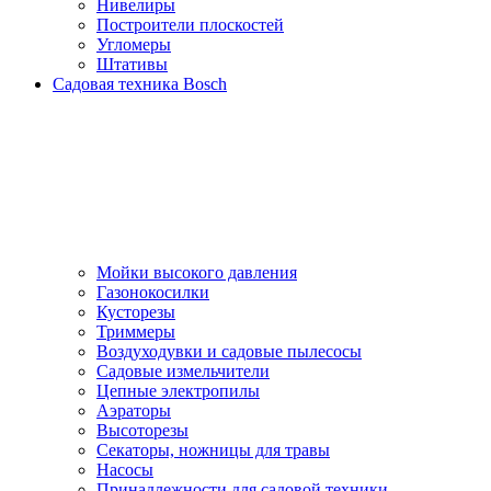
Нивелиры
Построители плоскостей
Угломеры
Штативы
Садовая техника Bosch
Мойки высокого давления
Газонокосилки
Кусторезы
Триммеры
Воздуходувки и садовые пылесосы
Садовые измельчители
Цепные электропилы
Аэраторы
Высоторезы
Секаторы, нoжницы для травы
Насосы
Принадлежности для садовой техники