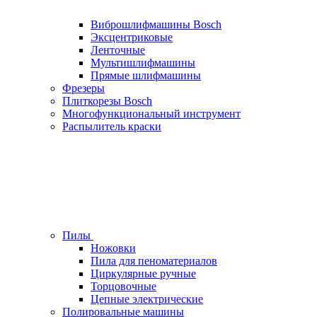
Виброшлифмашины Bosch
Эксцентриковые
Ленточные
Мультишлифмашины
Прямые шлифмашины
Фрезеры
Плиткорезы Bosch
Многофункциональный инструмент
Распылитель краски
Пилы
Ножовки
Пила для пеноматериалов
Циркулярные ручные
Торцовочные
Цепные электрические
Полировальные машины