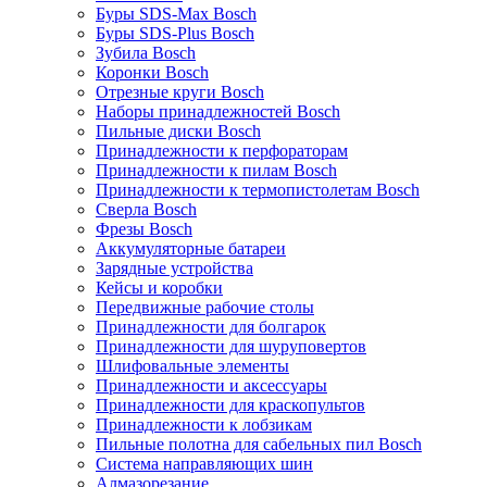
Буры SDS-Max Bosch
Буры SDS-Plus Bosch
Зубила Bosch
Коронки Bosch
Отрезные круги Bosch
Наборы принадлежностей Bosch
Пильные диски Bosch
Принадлежности к перфораторам
Принадлежности к пилам Bosch
Принадлежности к термопистолетам Bosch
Сверла Bosch
Фрезы Bosch
Аккумуляторные батареи
Зарядные устройства
Кейсы и коробки
Передвижные рабочие столы
Принадлежности для болгарок
Принадлежности для шуруповертов
Шлифовальные элементы
Принадлежности и аксессуары
Принадлежности для краскопультов
Принадлежности к лобзикам
Пильные полотна для сабельных пил Bosch
Система направляющих шин
Алмазорезание