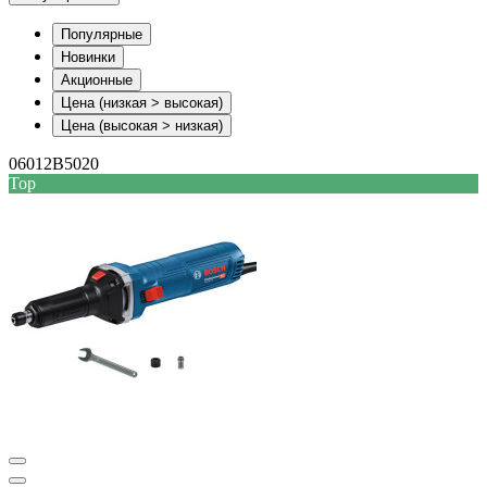
Популярные
Новинки
Акционные
Цена (низкая > высокая)
Цена (высокая > низкая)
06012B5020
Top