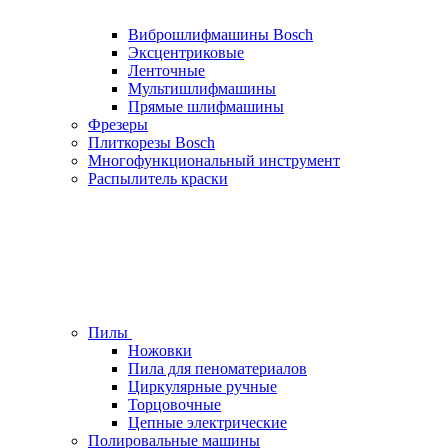
Виброшлифмашины Bosch
Эксцентриковые
Ленточные
Мультишлифмашины
Прямые шлифмашины
Фрезеры
Плиткорезы Bosch
Многофункциональный инструмент
Распылитель краски
Пилы
Ножовки
Пила для пеноматериалов
Циркулярные ручные
Торцовочные
Цепные электрические
Полировальные машины