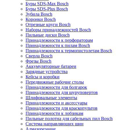
Буры SDS-Max Bosch
Буры SDS-Plus Bosch
Зубила Bosch
Коронки Bosch
Отрезные круги Bosch
Наборы принадлежностей Bosch
Пильные диски Bosch
Принадлежности к перфораторам
Принадлежности к пилам Bosch
Принадлежности к термопистолетам Bosch
Сверла Bosch
Фрезы Bosch
Аккумуляторные батареи
Зарядные устройства
Кейсы и коробки
Передвижные рабочие столы
Принадлежности для болгарок
Принадлежности для шуруповертов
Шлифовальные элементы
Принадлежности и аксессуары
Принадлежности для краскопультов
Принадлежности к лобзикам
Пильные полотна для сабельных пил Bosch
Система направляющих шин
Алмазорезание