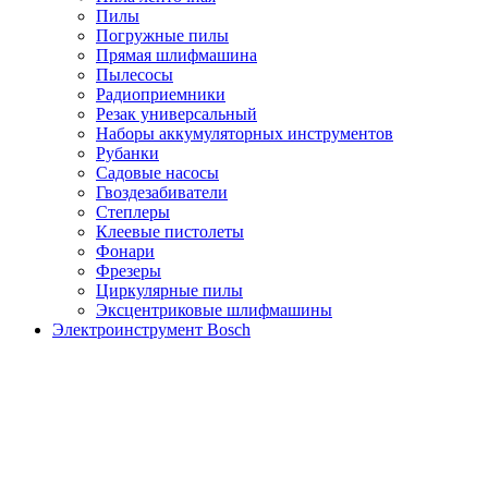
Пилы
Погружные пилы
Прямая шлифмашина
Пылесосы
Радиоприемники
Резак универсальный
Наборы аккумуляторных инструментов
Рубанки
Садовые насосы
Гвоздезабиватели
Степлеры
Клеевые пистолеты
Фонари
Фрезеры
Циркулярные пилы
Эксцентриковые шлифмашины
Электроинструмент Bosch