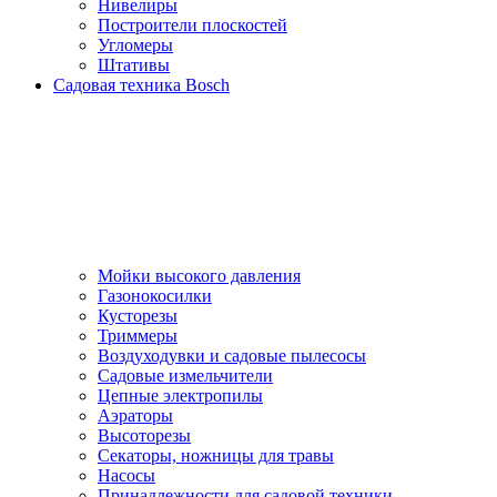
Нивелиры
Построители плоскостей
Угломеры
Штативы
Садовая техника Bosch
Мойки высокого давления
Газонокосилки
Кусторезы
Триммеры
Воздуходувки и садовые пылесосы
Садовые измельчители
Цепные электропилы
Аэраторы
Высоторезы
Секаторы, нoжницы для травы
Насосы
Принадлежности для садовой техники