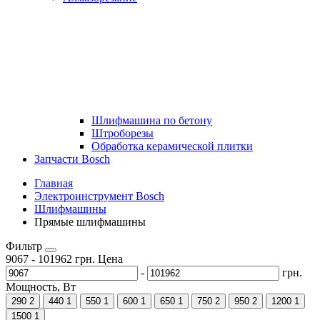
Шлифмашина по бетону
Штроборезы
Обработка керамической плитки
Запчасти Bosch
Главная
Электроинструмент Bosch
Шлифмашины
Прямые шлифмашины
Фильтр
9067
-
101962
грн.
Цена
-
грн.
Мощность, Вт
290
2
440
1
550
1
600
1
650
1
750
2
950
2
1200
1
1500
1