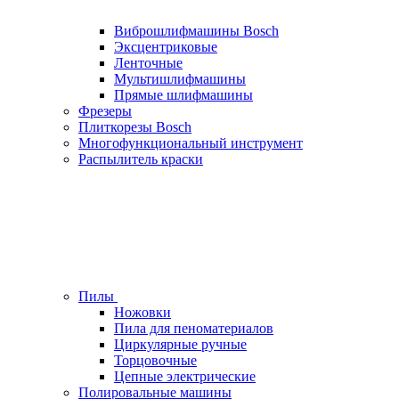
Виброшлифмашины Bosch
Эксцентриковые
Ленточные
Мультишлифмашины
Прямые шлифмашины
Фрезеры
Плиткорезы Bosch
Многофункциональный инструмент
Распылитель краски
Пилы
Ножовки
Пила для пеноматериалов
Циркулярные ручные
Торцовочные
Цепные электрические
Полировальные машины