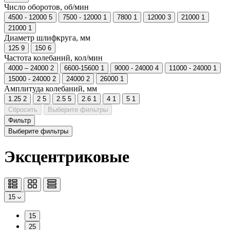
Число оборотов, об/мин
4500 - 12000
5
7500 - 12000
1
7800
1
12000
3
21000
1
21000
1
Диаметр шлифкруга, мм
125
9
150
6
Частота колебаний, кол/мин
4000 – 24000
2
6600-15600
1
9000 - 24000
4
11000 - 24000
1
15000 - 24000
2
24000
2
26000
1
Амплитуда колебаний, мм
1.25
2
2
5
2.5
5
2.6
1
4
1
5
1
Сбросить
Выберите фильтры
Фильтр
Выберите фильтры
Эксцентриковые
15
15
25