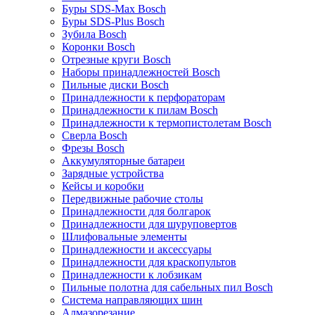
Буры SDS-Max Bosch
Буры SDS-Plus Bosch
Зубила Bosch
Коронки Bosch
Отрезные круги Bosch
Наборы принадлежностей Bosch
Пильные диски Bosch
Принадлежности к перфораторам
Принадлежности к пилам Bosch
Принадлежности к термопистолетам Bosch
Сверла Bosch
Фрезы Bosch
Аккумуляторные батареи
Зарядные устройства
Кейсы и коробки
Передвижные рабочие столы
Принадлежности для болгарок
Принадлежности для шуруповертов
Шлифовальные элементы
Принадлежности и аксессуары
Принадлежности для краскопультов
Принадлежности к лобзикам
Пильные полотна для сабельных пил Bosch
Система направляющих шин
Алмазорезание