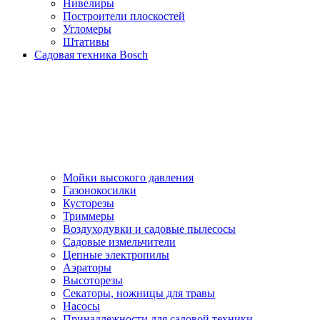
Нивелиры
Построители плоскостей
Угломеры
Штативы
Садовая техника Bosch
Мойки высокого давления
Газонокосилки
Кусторезы
Триммеры
Воздуходувки и садовые пылесосы
Садовые измельчители
Цепные электропилы
Аэраторы
Высоторезы
Секаторы, нoжницы для травы
Насосы
Принадлежности для садовой техники