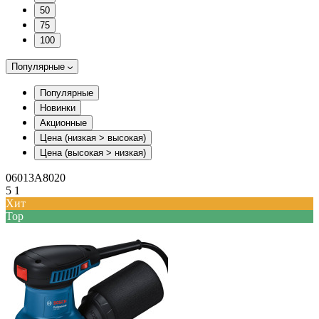
50
75
100
Популярные
Популярные
Новинки
Акционные
Цена (низкая > высокая)
Цена (высокая > низкая)
06013A8020
5
1
Хит
Top