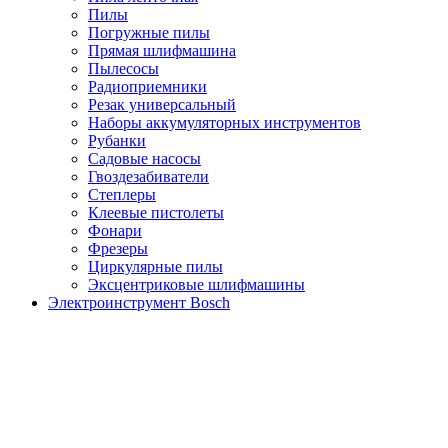
Пилы
Погружные пилы
Прямая шлифмашина
Пылесосы
Радиоприемники
Резак универсальный
Наборы аккумуляторных инструментов
Рубанки
Садовые насосы
Гвоздезабиватели
Степлеры
Клеевые пистолеты
Фонари
Фрезеры
Циркулярные пилы
Эксцентриковые шлифмашины
Электроинструмент Bosch