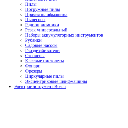
Пилы
Погружные пилы
Прямая шлифмашина
Пылесосы
Радиоприемники
Резак универсальный
Наборы аккумуляторных инструментов
Рубанки
Садовые насосы
Гвоздезабиватели
Степлеры
Клеевые пистолеты
Фонари
Фрезеры
Циркулярные пилы
Эксцентриковые шлифмашины
Электроинструмент Bosch