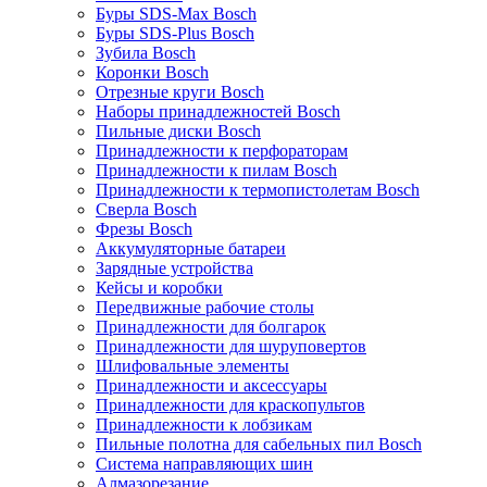
Буры SDS-Max Bosch
Буры SDS-Plus Bosch
Зубила Bosch
Коронки Bosch
Отрезные круги Bosch
Наборы принадлежностей Bosch
Пильные диски Bosch
Принадлежности к перфораторам
Принадлежности к пилам Bosch
Принадлежности к термопистолетам Bosch
Сверла Bosch
Фрезы Bosch
Аккумуляторные батареи
Зарядные устройства
Кейсы и коробки
Передвижные рабочие столы
Принадлежности для болгарок
Принадлежности для шуруповертов
Шлифовальные элементы
Принадлежности и аксессуары
Принадлежности для краскопультов
Принадлежности к лобзикам
Пильные полотна для сабельных пил Bosch
Система направляющих шин
Алмазорезание