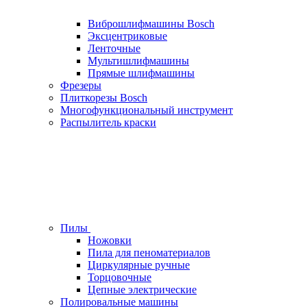
Виброшлифмашины Bosch
Эксцентриковые
Ленточные
Мультишлифмашины
Прямые шлифмашины
Фрезеры
Плиткорезы Bosch
Многофункциональный инструмент
Распылитель краски
Пилы
Ножовки
Пила для пеноматериалов
Циркулярные ручные
Торцовочные
Цепные электрические
Полировальные машины