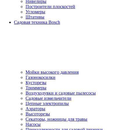
Нивелиры
Построители плоскостей
Угломеры
Штативы
Садовая техника Bosch
Мойки высокого давления
Газонокосилки
Кусторезы
Триммеры
Воздуходувки и садовые пылесосы
Садовые измельчители
Цепные электропилы
Аэраторы
Высоторезы
Секаторы, нoжницы для травы
Насосы
Принадлежности для садовой техники