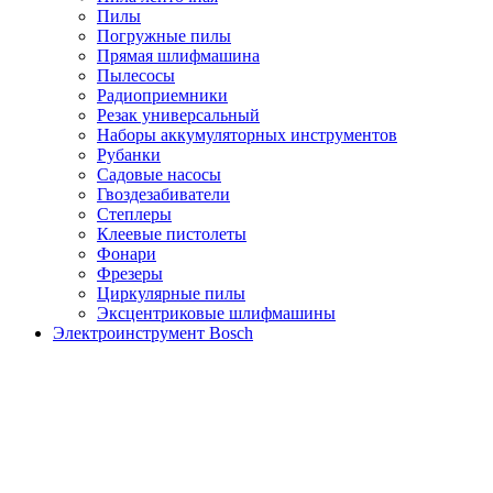
Пилы
Погружные пилы
Прямая шлифмашина
Пылесосы
Радиоприемники
Резак универсальный
Наборы аккумуляторных инструментов
Рубанки
Садовые насосы
Гвоздезабиватели
Степлеры
Клеевые пистолеты
Фонари
Фрезеры
Циркулярные пилы
Эксцентриковые шлифмашины
Электроинструмент Bosch