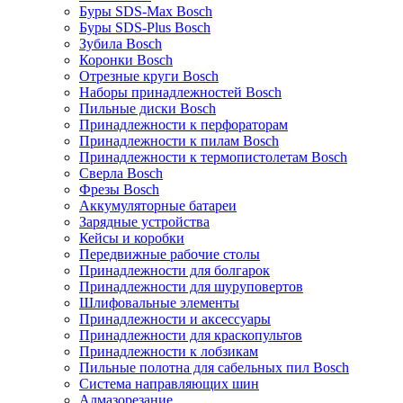
Буры SDS-Max Bosch
Буры SDS-Plus Bosch
Зубила Bosch
Коронки Bosch
Отрезные круги Bosch
Наборы принадлежностей Bosch
Пильные диски Bosch
Принадлежности к перфораторам
Принадлежности к пилам Bosch
Принадлежности к термопистолетам Bosch
Сверла Bosch
Фрезы Bosch
Аккумуляторные батареи
Зарядные устройства
Кейсы и коробки
Передвижные рабочие столы
Принадлежности для болгарок
Принадлежности для шуруповертов
Шлифовальные элементы
Принадлежности и аксессуары
Принадлежности для краскопультов
Принадлежности к лобзикам
Пильные полотна для сабельных пил Bosch
Система направляющих шин
Алмазорезание