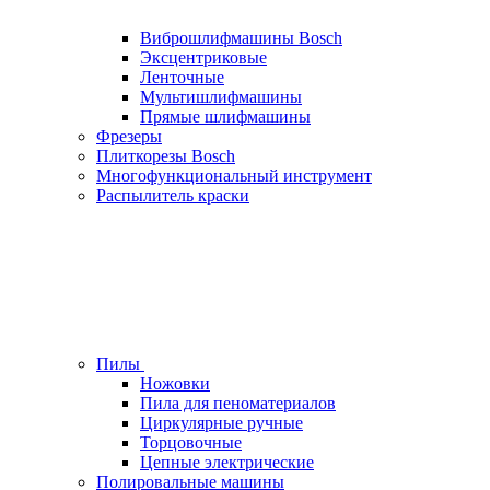
Виброшлифмашины Bosch
Эксцентриковые
Ленточные
Мультишлифмашины
Прямые шлифмашины
Фрезеры
Плиткорезы Bosch
Многофункциональный инструмент
Распылитель краски
Пилы
Ножовки
Пила для пеноматериалов
Циркулярные ручные
Торцовочные
Цепные электрические
Полировальные машины