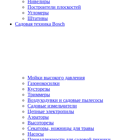
Нивелиры
Построители плоскостей
Угломеры
Штативы
Садовая техника Bosch
Мойки высокого давления
Газонокосилки
Кусторезы
Триммеры
Воздуходувки и садовые пылесосы
Садовые измельчители
Цепные электропилы
Аэраторы
Высоторезы
Секаторы, нoжницы для травы
Насосы
Принадлежности для садовой техники