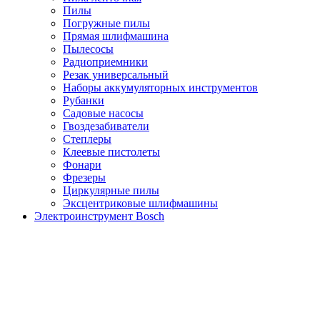
Пилы
Погружные пилы
Прямая шлифмашина
Пылесосы
Радиоприемники
Резак универсальный
Наборы аккумуляторных инструментов
Рубанки
Садовые насосы
Гвоздезабиватели
Степлеры
Клеевые пистолеты
Фонари
Фрезеры
Циркулярные пилы
Эксцентриковые шлифмашины
Электроинструмент Bosch