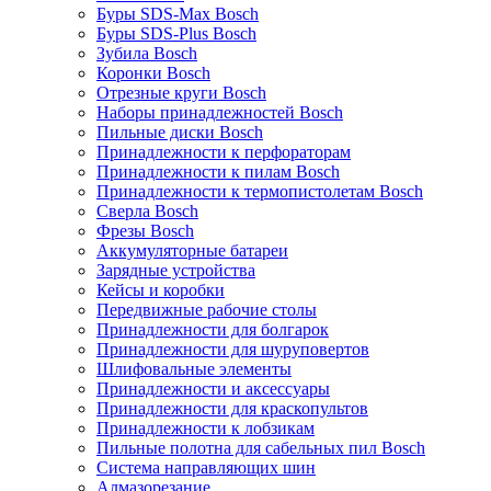
Буры SDS-Max Bosch
Буры SDS-Plus Bosch
Зубила Bosch
Коронки Bosch
Отрезные круги Bosch
Наборы принадлежностей Bosch
Пильные диски Bosch
Принадлежности к перфораторам
Принадлежности к пилам Bosch
Принадлежности к термопистолетам Bosch
Сверла Bosch
Фрезы Bosch
Аккумуляторные батареи
Зарядные устройства
Кейсы и коробки
Передвижные рабочие столы
Принадлежности для болгарок
Принадлежности для шуруповертов
Шлифовальные элементы
Принадлежности и аксессуары
Принадлежности для краскопультов
Принадлежности к лобзикам
Пильные полотна для сабельных пил Bosch
Система направляющих шин
Алмазорезание