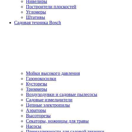
Нивелиры
Построители плоскостей
Угломеры
Штативы
Садовая техника Bosch
Мойки высокого давления
Газонокосилки
Кусторезы
Триммеры
Воздуходувки и садовые пылесосы
Садовые измельчители
Цепные электропилы
Аэраторы
Высоторезы
Секаторы, нoжницы для травы
Насосы
Принадлежности для садовой техники