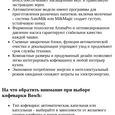
Bosch обеспечивают насыщенный вкус и правильную
экстракцию зерен.
Автоматические модели имеют программы для
приготовления различных напитков, включая молочные
– система AutoMilk или MilkMagic создает густую,
устойчивую пенку.
Фирменная технология AromaPro и оптимизированное
давление насоса гарантируют стабильное качество
каждой чашки.
Съемные заварочные блоки, функция автоматической
очистки и декальцинации упрощают уход и продлевают
срок службы техники.
Компактные размеры и продуманный дизайн позволяют
легко интегрировать кофемашину в любой интерьер
кухни.
Экономное потребление энергии и интеллектуальный
режим ожидания снижают затраты на электроэнергию.
На что обратить внимание при выборе
кофеварки Bosch:
Тип кофеварки: автоматическая, капельная или
капсульная – выбирайте в зависимости от желаемого
уровня комфорта и типов напитков.