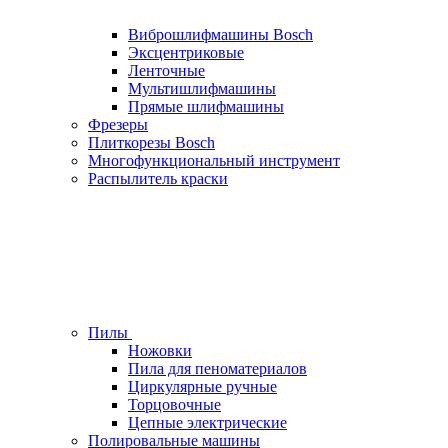
Виброшлифмашины Bosch
Эксцентриковые
Ленточные
Мультишлифмашины
Прямые шлифмашины
Фрезеры
Плиткорезы Bosch
Многофункциональный инструмент
Распылитель краски
Пилы
Ножовки
Пила для пеноматериалов
Циркулярные ручные
Торцовочные
Цепные электрические
Полировальные машины