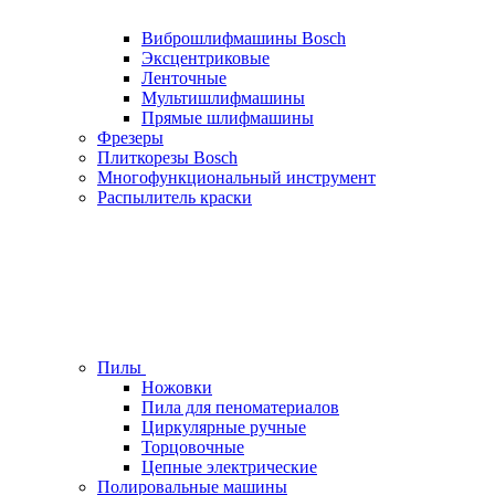
Виброшлифмашины Bosch
Эксцентриковые
Ленточные
Мультишлифмашины
Прямые шлифмашины
Фрезеры
Плиткорезы Bosch
Многофункциональный инструмент
Распылитель краски
Пилы
Ножовки
Пила для пеноматериалов
Циркулярные ручные
Торцовочные
Цепные электрические
Полировальные машины