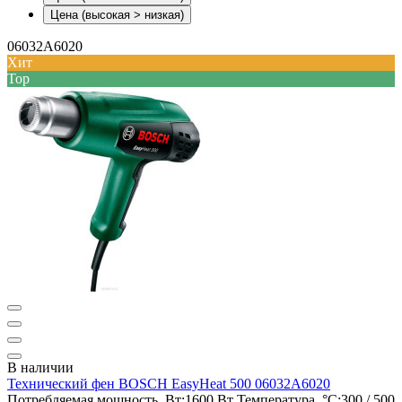
Цена (высокая > низкая)
06032A6020
Хит
Top
В наличии
Технический фен BOSCH EasyHeat 500 06032A6020
Потребляемая мощность, Вт:
1600 Вт
Температура, °С:
300 / 500