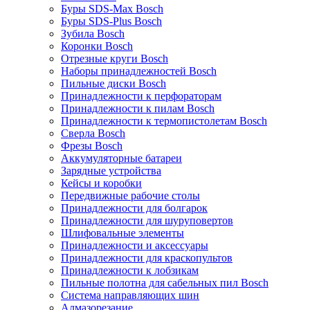
Буры SDS-Max Bosch
Буры SDS-Plus Bosch
Зубила Bosch
Коронки Bosch
Отрезные круги Bosch
Наборы принадлежностей Bosch
Пильные диски Bosch
Принадлежности к перфораторам
Принадлежности к пилам Bosch
Принадлежности к термопистолетам Bosch
Сверла Bosch
Фрезы Bosch
Аккумуляторные батареи
Зарядные устройства
Кейсы и коробки
Передвижные рабочие столы
Принадлежности для болгарок
Принадлежности для шуруповертов
Шлифовальные элементы
Принадлежности и аксессуары
Принадлежности для краскопультов
Принадлежности к лобзикам
Пильные полотна для сабельных пил Bosch
Система направляющих шин
Алмазорезание