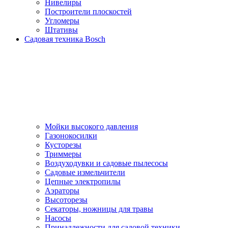
Нивелиры
Построители плоскостей
Угломеры
Штативы
Садовая техника Bosch
Мойки высокого давления
Газонокосилки
Кусторезы
Триммеры
Воздуходувки и садовые пылесосы
Садовые измельчители
Цепные электропилы
Аэраторы
Высоторезы
Секаторы, нoжницы для травы
Насосы
Принадлежности для садовой техники