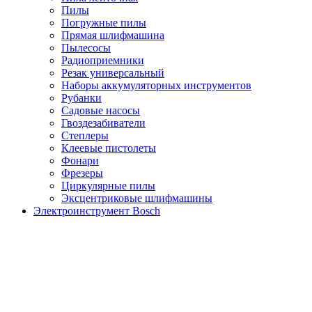
Пилы
Погружные пилы
Прямая шлифмашина
Пылесосы
Радиоприемники
Резак универсальный
Наборы аккумуляторных инструментов
Рубанки
Садовые насосы
Гвоздезабиватели
Степлеры
Клеевые пистолеты
Фонари
Фрезеры
Циркулярные пилы
Эксцентриковые шлифмашины
Электроинструмент Bosch