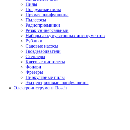
Пилы
Погружные пилы
Прямая шлифмашина
Пылесосы
Радиоприемники
Резак универсальный
Наборы аккумуляторных инструментов
Рубанки
Садовые насосы
Гвоздезабиватели
Степлеры
Клеевые пистолеты
Фонари
Фрезеры
Циркулярные пилы
Эксцентриковые шлифмашины
Электроинструмент Bosch