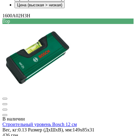
Цена (высокая > низкая)
1600A02H3H
Top
В наличии
Строительный уровень Bosch 12 см
Вес, кг:
0.13
Размер (ДxШxВ), мм:
149х85х31
426 грн.