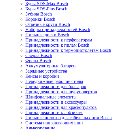
Буры SDS-Max Bosch
Буры SDS-Plus Bosch
Зубила Bosch
Коронки Bosch
Отрезные круги Bosch
Наборы принадлежностей Bosch
Пильные диски Bosch
Принадлежности к перфораторам
Принадлежности к пилам Bosch
Принадлежности к термопистолетам Bosch
Сверла Bosch
Фрезы Bosch
Аккумуляторные батареи
Зарядные устройства
Кейсы и коробки
Передвижные рабочие столы
Принадлежности для болгарок
Принадлежности для шуруповертов
Шлифовальные элементы
Принадлежности и аксессуары
Принадлежности для краскопультов
Принадлежности к лобзикам
Пильные полотна для сабельных пил Bosch
Система направляющих шин
Алмазорезание