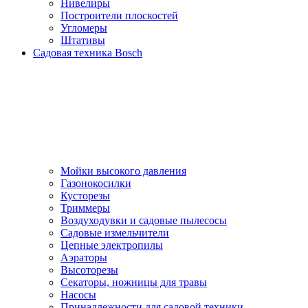
Нивелиры
Построители плоскостей
Угломеры
Штативы
Садовая техника Bosch
Мойки высокого давления
Газонокосилки
Кусторезы
Триммеры
Воздуходувки и садовые пылесосы
Садовые измельчители
Цепные электропилы
Аэраторы
Высоторезы
Секаторы, нoжницы для травы
Насосы
Принадлежности для садовой техники