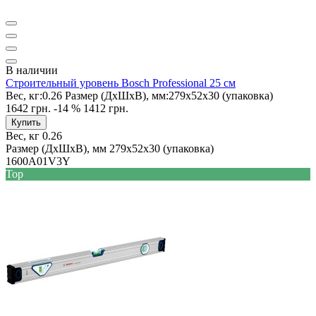
В наличии
Строительный уровень Bosch Professional 25 см
Вес, кг:
0.26
Размер (ДxШxВ), мм:
279х52х30 (упаковка)
1642 грн.
-14 %
1412 грн.
Купить
Вес, кг
0.26
Размер (ДxШxВ), мм
279х52х30 (упаковка)
1600A01V3Y
Top