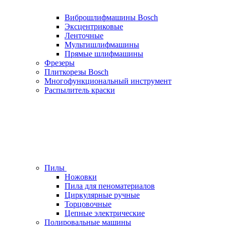
Виброшлифмашины Bosch
Эксцентриковые
Ленточные
Мультишлифмашины
Прямые шлифмашины
Фрезеры
Плиткорезы Bosch
Многофункциональный инструмент
Распылитель краски
Пилы
Ножовки
Пила для пеноматериалов
Циркулярные ручные
Торцовочные
Цепные электрические
Полировальные машины