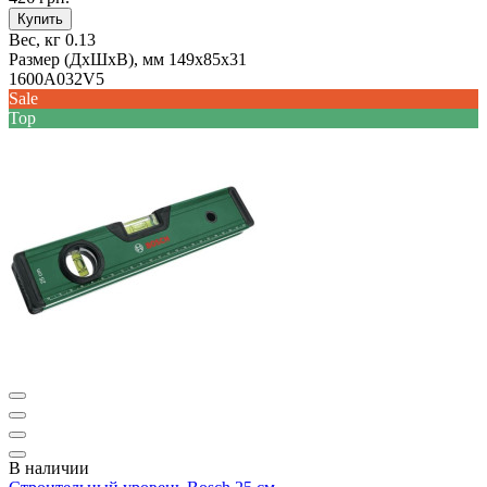
Купить
Вес, кг
0.13
Размер (ДxШxВ), мм
149х85х31
1600A032V5
Sale
Top
В наличии