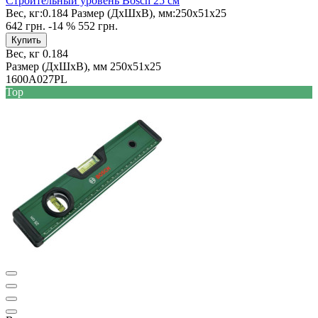
Строительный уровень Bosch 25 см
Вес, кг:
0.184
Размер (ДxШxВ), мм:
250x51x25
642 грн.
-14 %
552 грн.
Купить
Вес, кг
0.184
Размер (ДxШxВ), мм
250x51x25
1600A027PL
Top