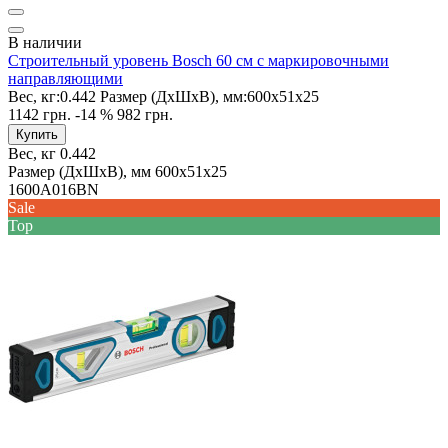
В наличии
Строительный уровень Bosch 60 см с маркировочными
направляющими
Вес, кг:
0.442
Размер (ДxШxВ), мм:
600x51x25
1142 грн.
-14 %
982 грн.
Купить
Вес, кг
0.442
Размер (ДxШxВ), мм
600x51x25
1600A016BN
Sale
Top