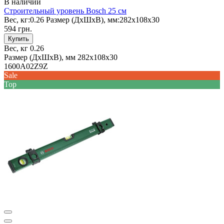
В наличии
Строительный уровень Bosch 25 см
Вес, кг:
0.26
Размер (ДxШxВ), мм:
282х108х30
594 грн.
Купить
Вес, кг
0.26
Размер (ДxШxВ), мм
282х108х30
1600A02Z9Z
Sale
Top