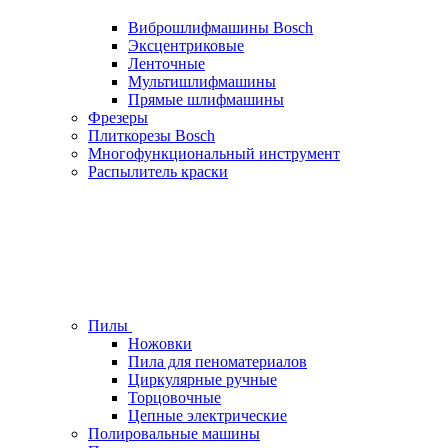
Виброшлифмашины Bosch
Эксцентриковые
Ленточные
Мультишлифмашины
Прямые шлифмашины
Фрезеры
Плиткорезы Bosch
Многофункциональный инструмент
Распылитель краски
Пилы
Ножовки
Пила для пеноматериалов
Циркулярные ручные
Торцовочные
Цепные электрические
Полировальные машины