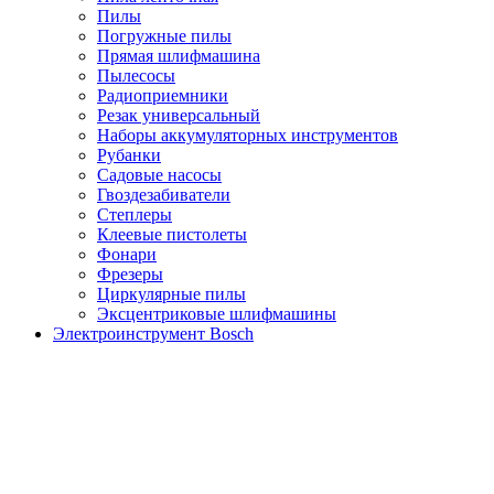
Пилы
Погружные пилы
Прямая шлифмашина
Пылесосы
Радиоприемники
Резак универсальный
Наборы аккумуляторных инструментов
Рубанки
Садовые насосы
Гвоздезабиватели
Степлеры
Клеевые пистолеты
Фонари
Фрезеры
Циркулярные пилы
Эксцентриковые шлифмашины
Электроинструмент Bosch