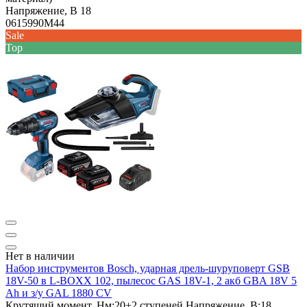
Напряжение, В
18
0615990M44
Sale
Top
Нет в наличии
Набор инструментов Bosch, ударная дрель-шуруповерт GSB
18V-50 в L-BOXX 102, пылесос GAS 18V-1, 2 акб GBA 18V 5
Ah и з/у GAL 1880 CV
Крутящий момент, Нм:
20+2 ступеней
Напряжение, В:
18