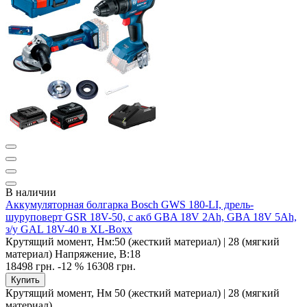
В наличии
Аккумуляторная болгарка Bosch GWS 180-LI, дрель-
шуруповерт GSR 18V-50, с акб GBA 18V 2Ah, GBA 18V 5Ah,
з/у GAL 18V-40 в XL-Boxx
Крутящий момент, Нм:
50 (жесткий материал) | 28 (мягкий
материал)
Напряжение, В:
18
18498 грн.
-12 %
16308 грн.
Купить
Крутящий момент, Нм
50 (жесткий материал) | 28 (мягкий
материал)