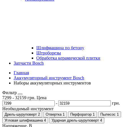
Шлифмашина по бетону
Штроборезы
Обработка керамической плитки
Запчасти Bosch
Главная
Аккумуляторный инструмент Bosch
Наборы аккумуляторных инструментов
Фильтр
7299
-
32159
грн.
Цена
-
грн.
Необходимый инструмент
Дрель-шуруповерт
2
Отвертка
1
Перфоратор
1
Пылесос
1
Угловая шлифмашина
4
Ударная дрель-шуруповерт
4
Напряжение, В