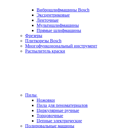
Виброшлифмашины Bosch
Эксцентриковые
Ленточные
Мультишлифмашины
Прямые шлифмашины
Фрезеры
Плиткорезы Bosch
Многофункциональный инструмент
Распылитель краски
Пилы
Ножовки
Пила для пеноматериалов
Циркулярные ручные
Торцовочные
Цепные электрические
Полировальные машины