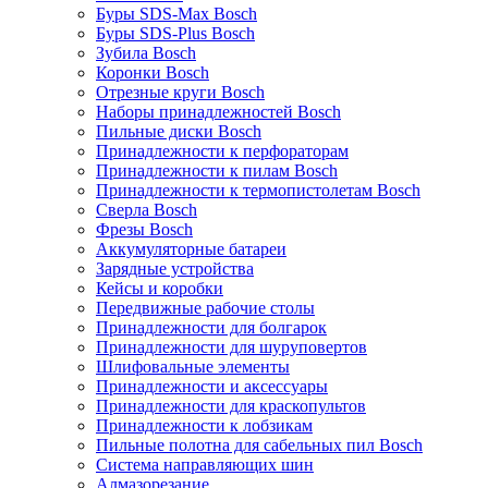
Буры SDS-Max Bosch
Буры SDS-Plus Bosch
Зубила Bosch
Коронки Bosch
Отрезные круги Bosch
Наборы принадлежностей Bosch
Пильные диски Bosch
Принадлежности к перфораторам
Принадлежности к пилам Bosch
Принадлежности к термопистолетам Bosch
Сверла Bosch
Фрезы Bosch
Аккумуляторные батареи
Зарядные устройства
Кейсы и коробки
Передвижные рабочие столы
Принадлежности для болгарок
Принадлежности для шуруповертов
Шлифовальные элементы
Принадлежности и аксессуары
Принадлежности для краскопультов
Принадлежности к лобзикам
Пильные полотна для сабельных пил Bosch
Система направляющих шин
Алмазорезание