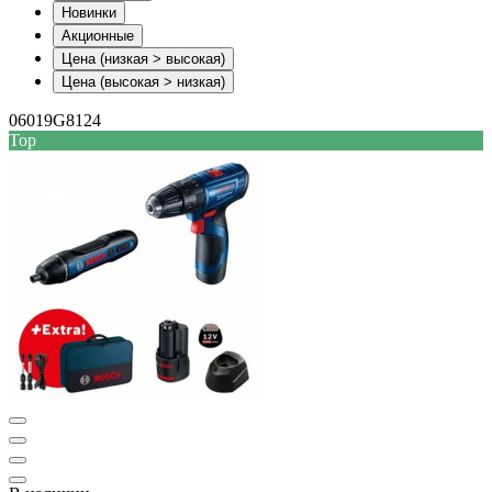
Новинки
Акционные
Цена (низкая > высокая)
Цена (высокая > низкая)
06019G8124
Top