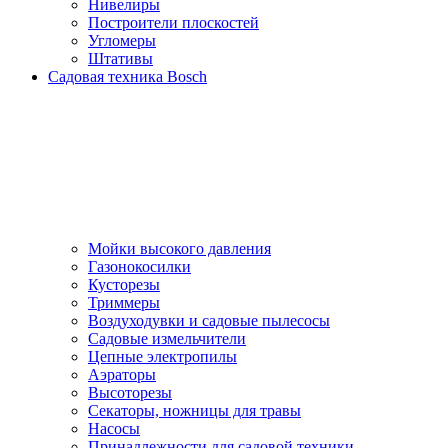
Нивелиры
Построители плоскостей
Угломеры
Штативы
Садовая техника Bosch
Мойки высокого давления
Газонокосилки
Кусторезы
Триммеры
Воздуходувки и садовые пылесосы
Садовые измельчители
Цепные электропилы
Аэраторы
Высоторезы
Секаторы, нoжницы для травы
Насосы
Принадлежности для садовой техники