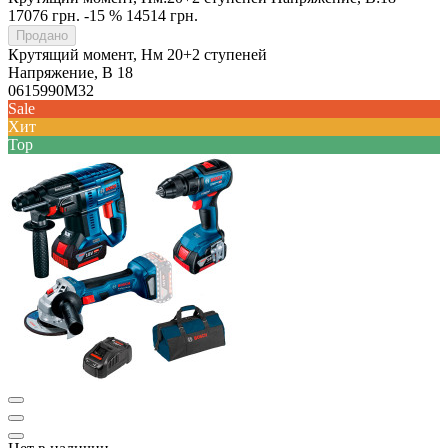
17076 грн.
-15 %
14514 грн.
Продано
Крутящий момент, Нм
20+2 ступеней
Напряжение, В
18
0615990M32
Sale
Хит
Top