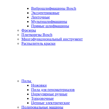
Виброшлифмашины Bosch
Эксцентриковые
Ленточные
Мультишлифмашины
Прямые шлифмашины
Фрезеры
Плиткорезы Bosch
Многофункциональный инструмент
Распылитель краски
Пилы
Ножовки
Пила для пеноматериалов
Циркулярные ручные
Торцовочные
Цепные электрические
Полировальные машины