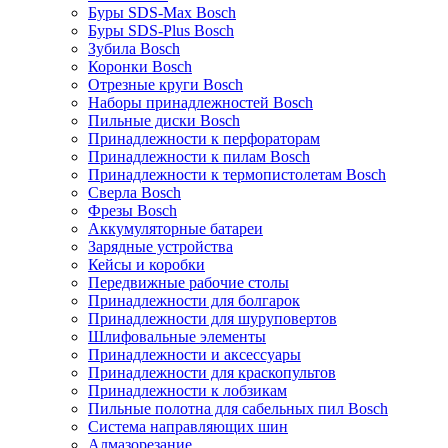
Буры SDS-Max Bosch
Буры SDS-Plus Bosch
Зубила Bosch
Коронки Bosch
Отрезные круги Bosch
Наборы принадлежностей Bosch
Пильные диски Bosch
Принадлежности к перфораторам
Принадлежности к пилам Bosch
Принадлежности к термопистолетам Bosch
Сверла Bosch
Фрезы Bosch
Аккумуляторные батареи
Зарядные устройства
Кейсы и коробки
Передвижные рабочие столы
Принадлежности для болгарок
Принадлежности для шуруповертов
Шлифовальные элементы
Принадлежности и аксессуары
Принадлежности для краскопультов
Принадлежности к лобзикам
Пильные полотна для сабельных пил Bosch
Система направляющих шин
Алмазорезание