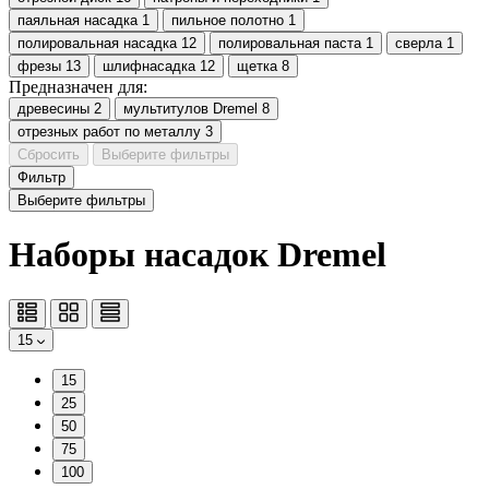
паяльная насадка
1
пильное полотно
1
полировальная насадка
12
полировальная паста
1
сверла
1
фрезы
13
шлифнасадка
12
щетка
8
Предназначен для:
древесины
2
мультитулов Dremel
8
отрезных работ по металлу
3
Сбросить
Выберите фильтры
Фильтр
Выберите фильтры
Наборы насадок Dremel
15
15
25
50
75
100