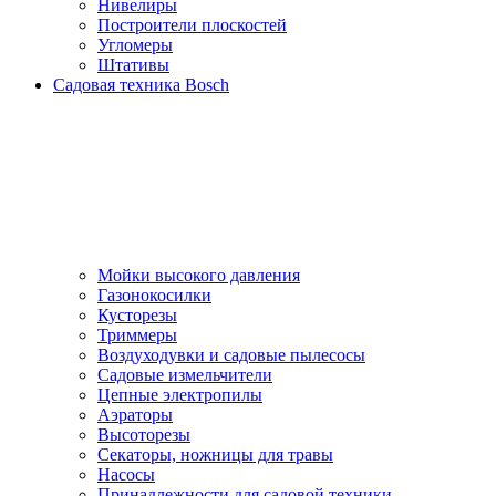
Нивелиры
Построители плоскостей
Угломеры
Штативы
Садовая техника Bosch
Мойки высокого давления
Газонокосилки
Кусторезы
Триммеры
Воздуходувки и садовые пылесосы
Садовые измельчители
Цепные электропилы
Аэраторы
Высоторезы
Секаторы, нoжницы для травы
Насосы
Принадлежности для садовой техники