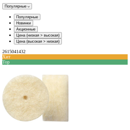
Популярные
Популярные
Новинки
Акционные
Цена (низкая > высокая)
Цена (высокая > низкая)
2615041432
Хит
Top