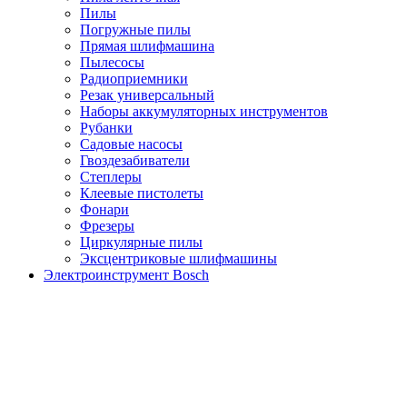
Пилы
Погружные пилы
Прямая шлифмашина
Пылесосы
Радиоприемники
Резак универсальный
Наборы аккумуляторных инструментов
Рубанки
Садовые насосы
Гвоздезабиватели
Степлеры
Клеевые пистолеты
Фонари
Фрезеры
Циркулярные пилы
Эксцентриковые шлифмашины
Электроинструмент Bosch