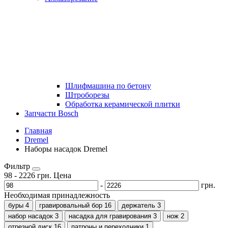
Шлифмашина по бетону
Штроборезы
Обработка керамической плитки
Запчасти Bosch
Главная
Dremel
Наборы насадок Dremel
Фильтр
98
-
2226
грн.
Цена
-
грн.
Необходимая принадлежность
буры
4
гравировальный бор
16
держатель
3
набор насадок
3
насадка для гравирования
3
нож
2
отрезной диск
16
патроны и переходники
1