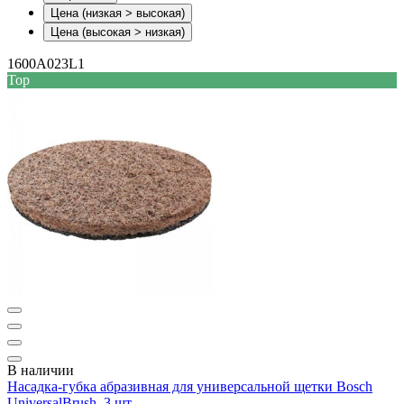
Цена (низкая > высокая)
Цена (высокая > низкая)
1600A023L1
Top
В наличии
Насадка-губка абразивная для универсальной щетки Bosch
UniversalBrush, 3 шт