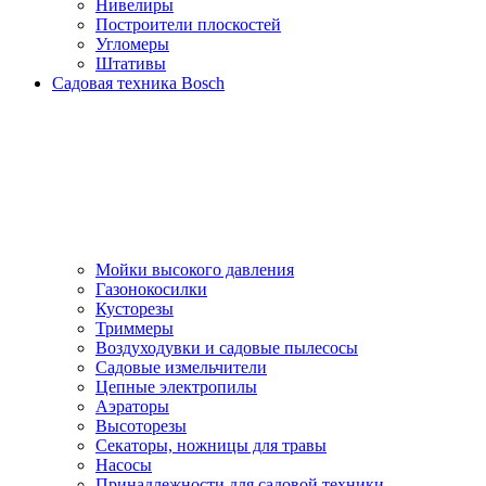
Нивелиры
Построители плоскостей
Угломеры
Штативы
Садовая техника Bosch
Мойки высокого давления
Газонокосилки
Кусторезы
Триммеры
Воздуходувки и садовые пылесосы
Садовые измельчители
Цепные электропилы
Аэраторы
Высоторезы
Секаторы, нoжницы для травы
Насосы
Принадлежности для садовой техники