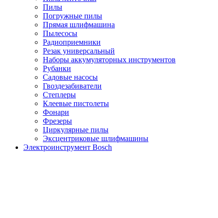
Пилы
Погружные пилы
Прямая шлифмашина
Пылесосы
Радиоприемники
Резак универсальный
Наборы аккумуляторных инструментов
Рубанки
Садовые насосы
Гвоздезабиватели
Степлеры
Клеевые пистолеты
Фонари
Фрезеры
Циркулярные пилы
Эксцентриковые шлифмашины
Электроинструмент Bosch