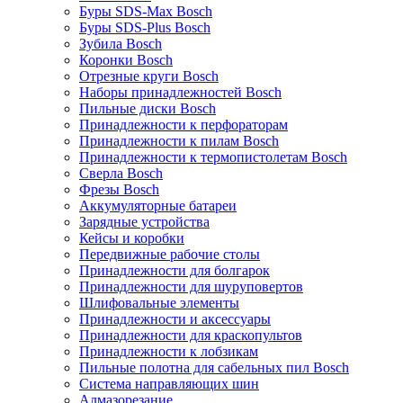
Буры SDS-Max Bosch
Буры SDS-Plus Bosch
Зубила Bosch
Коронки Bosch
Отрезные круги Bosch
Наборы принадлежностей Bosch
Пильные диски Bosch
Принадлежности к перфораторам
Принадлежности к пилам Bosch
Принадлежности к термопистолетам Bosch
Сверла Bosch
Фрезы Bosch
Аккумуляторные батареи
Зарядные устройства
Кейсы и коробки
Передвижные рабочие столы
Принадлежности для болгарок
Принадлежности для шуруповертов
Шлифовальные элементы
Принадлежности и аксессуары
Принадлежности для краскопультов
Принадлежности к лобзикам
Пильные полотна для сабельных пил Bosch
Система направляющих шин
Алмазорезание