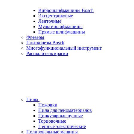
Виброшлифмашины Bosch
Эксцентриковые
Ленточные
Мультишлифмашины
Прямые шлифмашины
Фрезеры
Плиткорезы Bosch
Многофункциональный инструмент
Распылитель краски
Пилы
Ножовки
Пила для пеноматериалов
Циркулярные ручные
Торцовочные
Цепные электрические
Полировальные машины