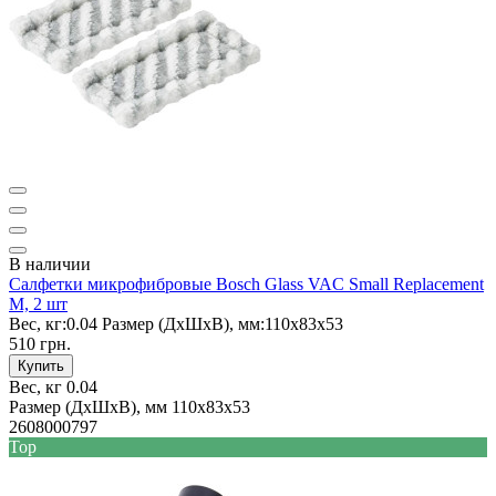
В наличии
Салфетки микрофибровые Bosch Glass VAC Small Replacement
M, 2 шт
Вес, кг:
0.04
Размер (ДxШxВ), мм:
110x83x53
510 грн.
Купить
Вес, кг
0.04
Размер (ДxШxВ), мм
110x83x53
2608000797
Top