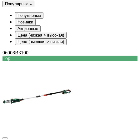
Популярные
Популярные
Новинки
Акционные
Цена (низкая > высокая)
Цена (высокая > низкая)
06008B3100
Top