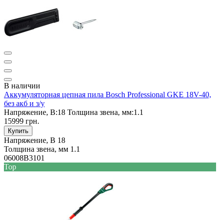
В наличии
Аккумуляторная цепная пила Bosch Professional GKE 18V-40,
без акб и з/у
Напряжение, В:
18
Толщина звена, мм:
1.1
15999 грн.
Купить
Напряжение, В
18
Толщина звена, мм
1.1
06008B3101
Top