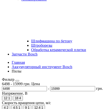
Шлифмашина по бетону
Штроборезы
Обработка керамической плитки
Запчасти Bosch
Главная
Аккумуляторный инструмент Bosch
Пилы
Фильтр
6498
-
15999
грн.
Цена
-
грн.
Напряжение, В
12
1
18
4
Скорость вращения цепи, м/с
4
2
4.5
1
9
1
12.4
1