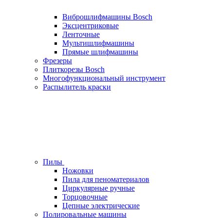
Виброшлифмашины Bosch
Эксцентриковые
Ленточные
Мультишлифмашины
Прямые шлифмашины
Фрезеры
Плиткорезы Bosch
Многофункциональный инструмент
Распылитель краски
Пилы
Ножовки
Пила для пеноматериалов
Циркулярные ручные
Торцовочные
Цепные электрические
Полировальные машины