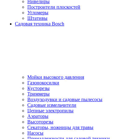
Нивелиры
Построители плоскостей
Угломеры
Штативы
Садовая техника Bosch
Мойки высокого давления
Газонокосилки
Кусторезы
Триммеры
Воздуходувки и садовые пылесосы
Садовые измельчители
Цепные электропилы
Аэраторы
Высоторезы
Секаторы, нoжницы для травы
Насосы
Принадлежности для садовой техники