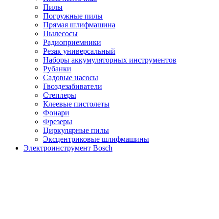
Пилы
Погружные пилы
Прямая шлифмашина
Пылесосы
Радиоприемники
Резак универсальный
Наборы аккумуляторных инструментов
Рубанки
Садовые насосы
Гвоздезабиватели
Степлеры
Клеевые пистолеты
Фонари
Фрезеры
Циркулярные пилы
Эксцентриковые шлифмашины
Электроинструмент Bosch