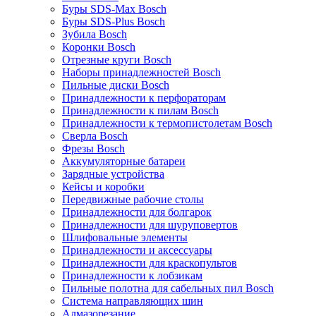
Буры SDS-Max Bosch
Буры SDS-Plus Bosch
Зубила Bosch
Коронки Bosch
Отрезные круги Bosch
Наборы принадлежностей Bosch
Пильные диски Bosch
Принадлежности к перфораторам
Принадлежности к пилам Bosch
Принадлежности к термопистолетам Bosch
Сверла Bosch
Фрезы Bosch
Аккумуляторные батареи
Зарядные устройства
Кейсы и коробки
Передвижные рабочие столы
Принадлежности для болгарок
Принадлежности для шуруповертов
Шлифовальные элементы
Принадлежности и аксессуары
Принадлежности для краскопультов
Принадлежности к лобзикам
Пильные полотна для сабельных пил Bosch
Система направляющих шин
Алмазорезание