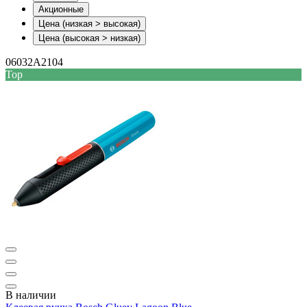
Акционные
Цена (низкая > высокая)
Цена (высокая > низкая)
06032A2104
Top
В наличии