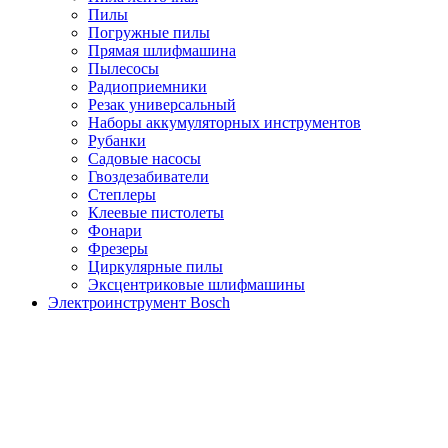
Пилы
Погружные пилы
Прямая шлифмашина
Пылесосы
Радиоприемники
Резак универсальный
Наборы аккумуляторных инструментов
Рубанки
Садовые насосы
Гвоздезабиватели
Степлеры
Клеевые пистолеты
Фонари
Фрезеры
Циркулярные пилы
Эксцентриковые шлифмашины
Электроинструмент Bosch