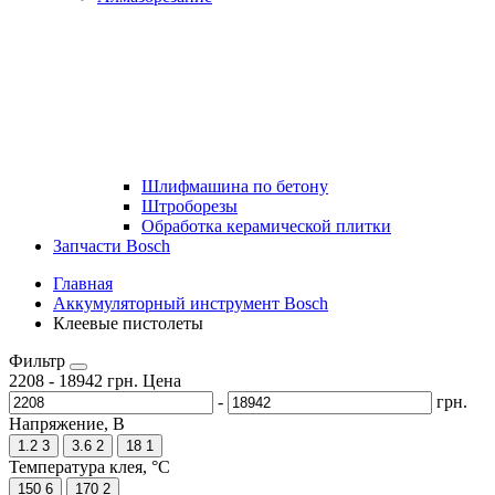
Шлифмашина по бетону
Штроборезы
Обработка керамической плитки
Запчасти Bosch
Главная
Аккумуляторный инструмент Bosch
Клеевые пистолеты
Фильтр
2208
-
18942
грн.
Цена
-
грн.
Напряжение, В
1.2
3
3.6
2
18
1
Температура клея, °C
150
6
170
2