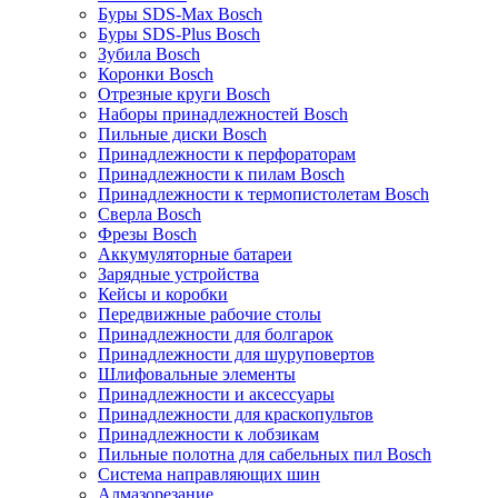
Буры SDS-Max Bosch
Буры SDS-Plus Bosch
Зубила Bosch
Коронки Bosch
Отрезные круги Bosch
Наборы принадлежностей Bosch
Пильные диски Bosch
Принадлежности к перфораторам
Принадлежности к пилам Bosch
Принадлежности к термопистолетам Bosch
Сверла Bosch
Фрезы Bosch
Аккумуляторные батареи
Зарядные устройства
Кейсы и коробки
Передвижные рабочие столы
Принадлежности для болгарок
Принадлежности для шуруповертов
Шлифовальные элементы
Принадлежности и аксессуары
Принадлежности для краскопультов
Принадлежности к лобзикам
Пильные полотна для сабельных пил Bosch
Система направляющих шин
Алмазорезание