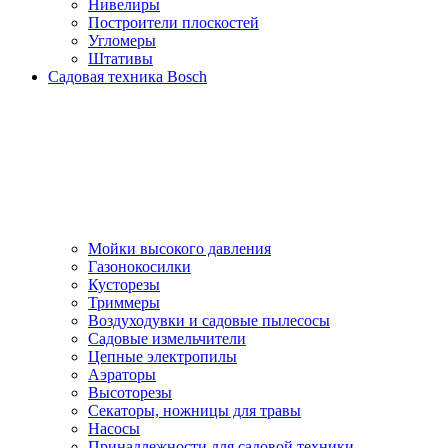
Нивелиры
Построители плоскостей
Угломеры
Штативы
Садовая техника Bosch
Мойки высокого давления
Газонокосилки
Кусторезы
Триммеры
Воздуходувки и садовые пылесосы
Садовые измельчители
Цепные электропилы
Аэраторы
Высоторезы
Секаторы, нoжницы для травы
Насосы
Принадлежности для садовой техники