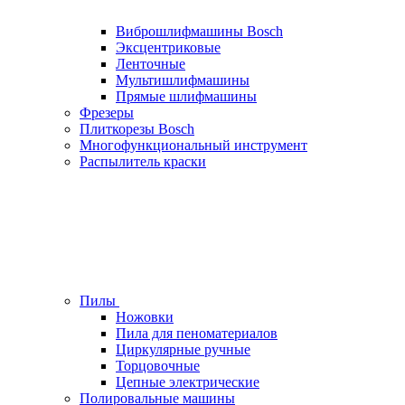
Виброшлифмашины Bosch
Эксцентриковые
Ленточные
Мультишлифмашины
Прямые шлифмашины
Фрезеры
Плиткорезы Bosch
Многофункциональный инструмент
Распылитель краски
Пилы
Ножовки
Пила для пеноматериалов
Циркулярные ручные
Торцовочные
Цепные электрические
Полировальные машины