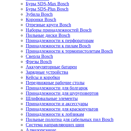
Буры SDS-Max Bosch
Буры SDS-Plus Bosch
Зубила Bosch
Коронки Bosch
Отрезные круги Bosch
Наборы принадлежностей Bosch
Пильные диски Bosch
Принадлежности к перфораторам
Принадлежности к пилам Bosch
Принадлежности к термопистолетам Bosch
Сверла Bosch
Фрезы Bosch
Аккумуляторные батареи
Зарядные устройства
Кейсы и коробки
Передвижные рабочие столы
Принадлежности для болгарок
Принадлежности для шуруповертов
Шлифовальные элементы
Принадлежности и аксессуары
Принадлежности для краскопультов
Принадлежности к лобзикам
Пильные полотна для сабельных пил Bosch
Система направляющих шин
Алмазорезание