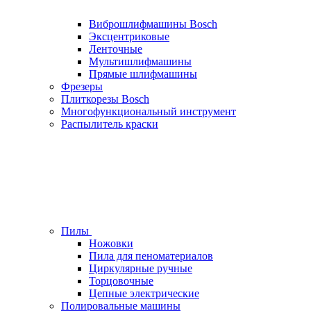
Виброшлифмашины Bosch
Эксцентриковые
Ленточные
Мультишлифмашины
Прямые шлифмашины
Фрезеры
Плиткорезы Bosch
Многофункциональный инструмент
Распылитель краски
Пилы
Ножовки
Пила для пеноматериалов
Циркулярные ручные
Торцовочные
Цепные электрические
Полировальные машины