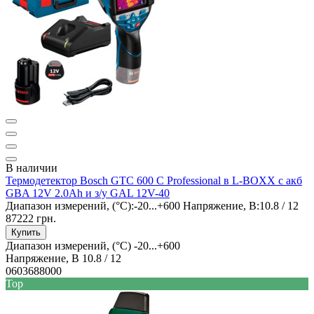
В наличии
Термодетектор Bosch GTC 600 C Professional в L-BOXX с акб
GBA 12V 2.0Ah и з/у GAL 12V-40
Диапазон измерений, (°C):
-20...+600
Напряжение, В:
10.8 / 12
87222 грн.
Купить
Диапазон измерений, (°C)
-20...+600
Напряжение, В
10.8 / 12
0603688000
Top