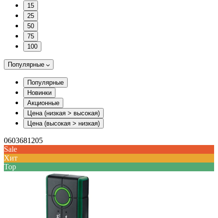
15
25
50
75
100
Популярные
Популярные
Новинки
Акционные
Цена (низкая > высокая)
Цена (высокая > низкая)
0603681205
Sale
Хит
Top