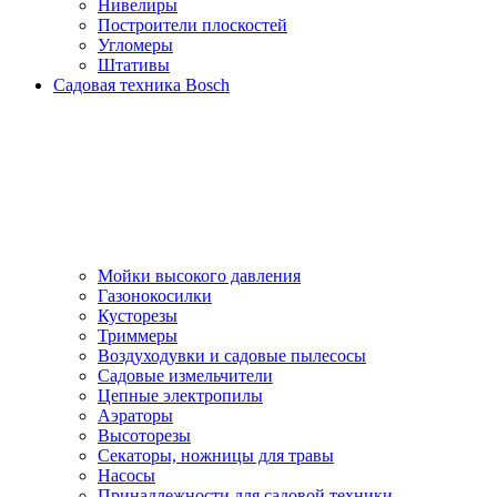
Нивелиры
Построители плоскостей
Угломеры
Штативы
Садовая техника Bosch
Мойки высокого давления
Газонокосилки
Кусторезы
Триммеры
Воздуходувки и садовые пылесосы
Садовые измельчители
Цепные электропилы
Аэраторы
Высоторезы
Секаторы, нoжницы для травы
Насосы
Принадлежности для садовой техники