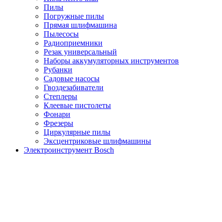
Пилы
Погружные пилы
Прямая шлифмашина
Пылесосы
Радиоприемники
Резак универсальный
Наборы аккумуляторных инструментов
Рубанки
Садовые насосы
Гвоздезабиватели
Степлеры
Клеевые пистолеты
Фонари
Фрезеры
Циркулярные пилы
Эксцентриковые шлифмашины
Электроинструмент Bosch