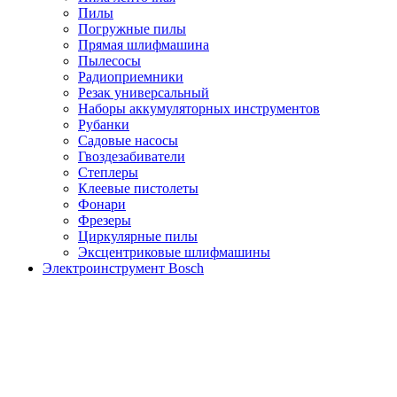
Пилы
Погружные пилы
Прямая шлифмашина
Пылесосы
Радиоприемники
Резак универсальный
Наборы аккумуляторных инструментов
Рубанки
Садовые насосы
Гвоздезабиватели
Степлеры
Клеевые пистолеты
Фонари
Фрезеры
Циркулярные пилы
Эксцентриковые шлифмашины
Электроинструмент Bosch