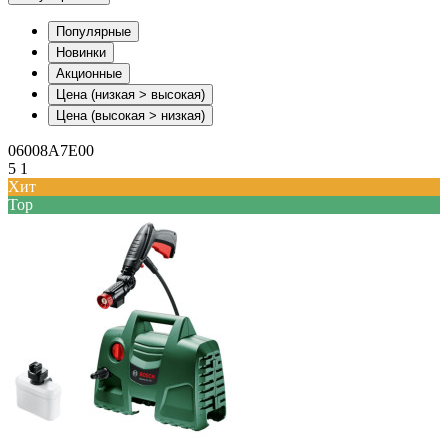
Популярные
Новинки
Акционные
Цена (низкая > высокая)
Цена (высокая > низкая)
06008A7E00
5
1
Хит
Top