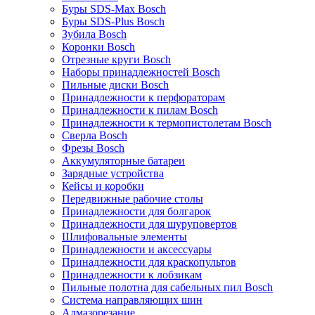
Буры SDS-Max Bosch
Буры SDS-Plus Bosch
Зубила Bosch
Коронки Bosch
Отрезные круги Bosch
Наборы принадлежностей Bosch
Пильные диски Bosch
Принадлежности к перфораторам
Принадлежности к пилам Bosch
Принадлежности к термопистолетам Bosch
Сверла Bosch
Фрезы Bosch
Аккумуляторные батареи
Зарядные устройства
Кейсы и коробки
Передвижные рабочие столы
Принадлежности для болгарок
Принадлежности для шуруповертов
Шлифовальные элементы
Принадлежности и аксессуары
Принадлежности для краскопультов
Принадлежности к лобзикам
Пильные полотна для сабельных пил Bosch
Система направляющих шин
Алмазорезание