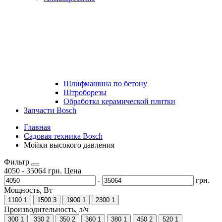
Шлифмашина по бетону
Штроборезы
Обработка керамической плитки
Запчасти Bosch
Главная
Садовая техника Bosch
Мойки высокого давления
Фильтр
4050
-
35064
грн.
Цена
-
грн.
Мощность, Вт
1100
1
1500
3
1900
1
2300
1
Производительность, л/ч
300
1
330
2
350
2
360
1
380
1
450
2
520
1