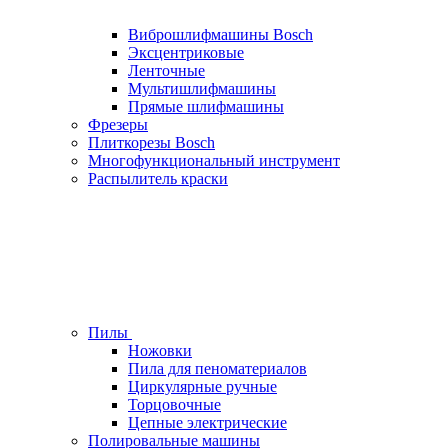
Виброшлифмашины Bosch
Эксцентриковые
Ленточные
Мультишлифмашины
Прямые шлифмашины
Фрезеры
Плиткорезы Bosch
Многофункциональный инструмент
Распылитель краски
Пилы
Ножовки
Пила для пеноматериалов
Циркулярные ручные
Торцовочные
Цепные электрические
Полировальные машины