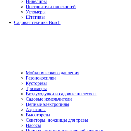
Нивелиры
Построители плоскостей
Угломеры
Штативы
Садовая техника Bosch
Мойки высокого давления
Газонокосилки
Кусторезы
Триммеры
Воздуходувки и садовые пылесосы
Садовые измельчители
Цепные электропилы
Аэраторы
Высоторезы
Секаторы, нoжницы для травы
Насосы
Принадлежности для садовой техники