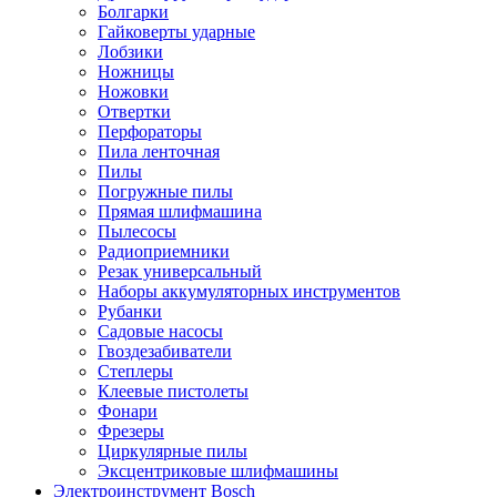
Болгарки
Гайковерты ударные
Лобзики
Ножницы
Ножовки
Отвертки
Перфораторы
Пила ленточная
Пилы
Погружные пилы
Прямая шлифмашина
Пылесосы
Радиоприемники
Резак универсальный
Наборы аккумуляторных инструментов
Рубанки
Садовые насосы
Гвоздезабиватели
Степлеры
Клеевые пистолеты
Фонари
Фрезеры
Циркулярные пилы
Эксцентриковые шлифмашины
Электроинструмент Bosch